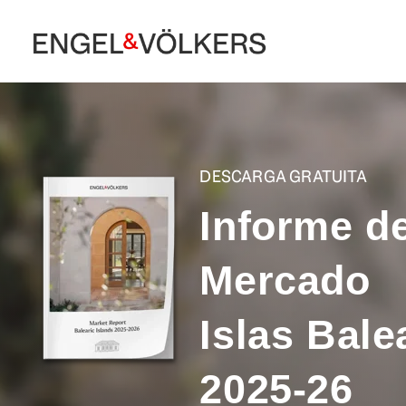
Skip
to
the
main
content.
DESCARGA GRATUITA
Informe d
Mercado
Islas Bale
2025-26